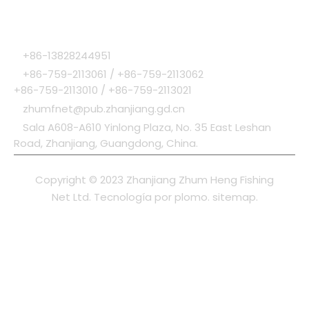
CONTÁCTENOS
+86-13828244951

+86-759-2113061 / +86-759-2113062

+86-759-2113010 / +86-759-2113021
zhumfnet@pub.zhanjiang.gd.cn

Sala A608-A610 Yinlong Plaza, No. 35 East Leshan

Road, Zhanjiang, Guangdong, China.
Copyright © 2023 Zhanjiang Zhum Heng Fishing
Net Ltd. Tecnología por
plomo
.
sitemap
.