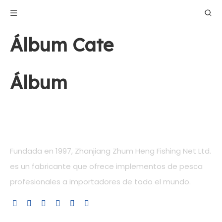
Álbum Cate
Álbum
Nuestra compañía
Fundada en 1997, Zhanjiang Zhum Heng Fishing Net Ltd.
es un fabricante que ofrece implementos de pesca
profesionales a importadores de todo el mundo.