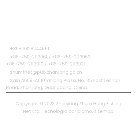
ENLACES RÁPIDOS
CATEGORIA DE PRODUCTO
CONTÁCTENOS

+86-13828244951

+86-759-2113061 / +86-759-2113062
+86-759-2113010 / +86-759-2113021

zhumfnet@pub.zhanjiang.gd.cn

Sala A608-A610 Yinlong Plaza, No. 35 East Leshan
Road, Zhanjiang, Guangdong, China.
Copyright © 2023 Zhanjiang Zhum Heng Fishing
Net Ltd. Tecnología por
plomo
.
sitemap
.